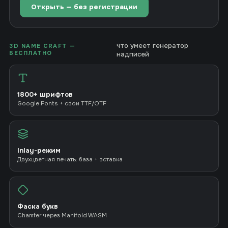
Открыть — без регистрации
что умеет генератор
3D NAME CRAFT —
БЕСПЛАТНО
надписей
1800+ шрифтов
Google Fonts + свои TTF/OTF
Inlay-режим
Двухцветная печать: база + вставка
Фаска букв
Chamfer через Manifold WASM