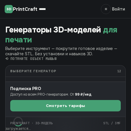
PrintCraft
Войти
☀
3D
Генераторы 3D-моделей
для
печати
Выберите инструмент — покрутите готовое изделие —
скачайте STL. Без установки и навыков 3D.
⟲ ПОТЯНИТЕ ОБЪЕКТ МЫШЬЮ
ВЫБЕРИТЕ ГЕНЕРАТОР
12
Подписка PRO
Доступ ко всем PRO-генераторам. От
99 ₽/нед
.
Смотреть тарифы
PRINTCRAFT · 3D-МОДЕЛЬ
STL / 3MF
загружается…