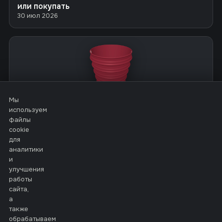
или покупать
30 июл 2026
Мы
используем
MOLD CRAFT
файлы
Кашпо из гипса своими руками: от модели до
cookie
отливки
для
30 июл 2026
аналитики
и
улучшения
работы
сайта,
а
PrintCraft
3D
также
обрабатываем
Генераторы 3D-моделей для печати.