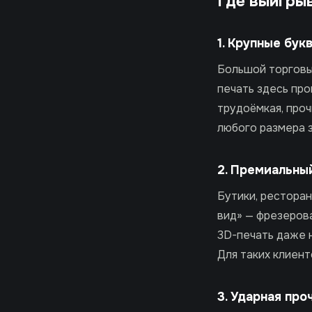
Где выигры
1. Крупные бук
Большой торговый
печать здесь про
трудоёмкая, про
любого размера з
2. Премиальны
Бутики, ресторан
вид» — фрезеров
3D-печать даже н
Для таких клиен
3. Ударная про