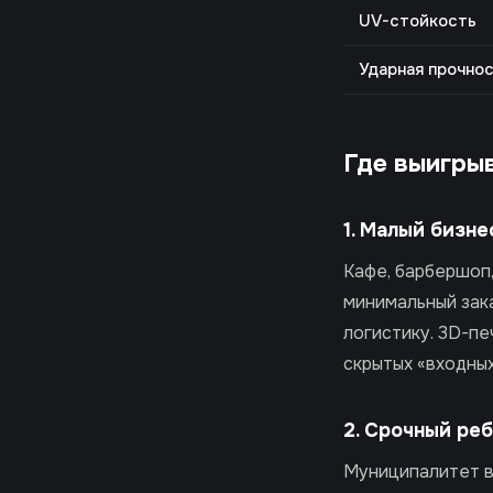
UV-стойкость
Ударная прочно
Где выигры
1. Малый бизне
Кафе, барбершоп,
минимальный зака
логистику. 3D-печ
скрытых «входны
2. Срочный ре
Муниципалитет вы