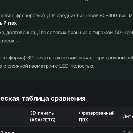
ешевле фрезеровки). Для средних бизнесов 80–300 тыс. ₽
ЫЙ ПВХ
ка, долговечно). Для сетевых франшиз с тиражом 50+ ко
ывесок —
есс-форма). 3D-печать также выигрывает при срочном ре
х и сложной геометрии с LED-полостью.
еская таблица сравнения
3D-печать
Фрезерованный
Лит
(ASA/PETG)
ПВХ