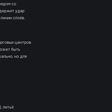
рядом со
 держит удар
линии слоёв.
орговых центров
может быть
ально, но для
, литьё