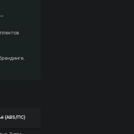
 —
мплектов
брендинге,
ьё (ABS/ПС)