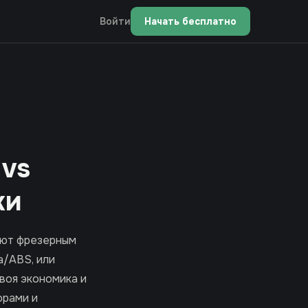
Войти
Начать бесплатно
 vs
ки
ают фрезерным
а/ABS, или
воя экономика и
фрами и