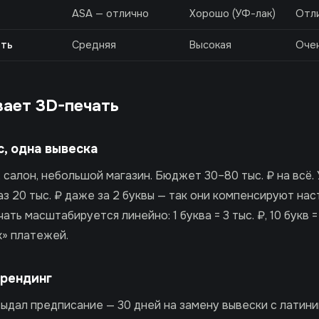
ASA — отлично
Хорошо (УФ-лак)
Отл
сть
Средняя
Высокая
Очен
вает 3D-печать
с, одна вывеска
 салон, небольшой магазин. Бюджет 30–80 тыс. ₽ на всё
з 20 тыс. ₽ даже за 2 буквы — так они компенсируют нас
ать масштабируется линейно: 1 буква = 3 тыс. ₽, 10 букв = 
х» платежей.
брендинг
дал предписание — 30 дней на замену вывески с латини