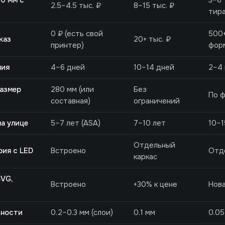
00 мм с
3–6 
2.5–4.5 тыс. ₽
8–15 тыс. ₽
тир
0 ₽ (есть свой
500+
каз
20+ тыс. ₽
принтер)
фор
ния
4–6 дней
10–14 дней
2–4 
азмер
280 мм (или
Без
По 
составная)
ограничений
а улице
5–7 лет (ASA)
7–10 лет
10–1
Отдельный
рия с LED
Встроено
Отд
каркас
SVG,
Встроено
+30% к цене
Нов
хности
0.2–0.3 мм (слои)
0.1 мм
0.05