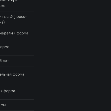
тыс. ₽ при
аже
 тыс. ₽ (пресс-
ма)
недели + форма
форме
5 лет
ельная форма
ая форма
 мм