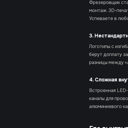
Фрезеровщик став
монтаж. 3D-печать
Успеваете в люб
3. Нестандарт
Логотипы с изгиб
берут доплату з
разницы между «А
4. Сложная вн
Встроенная LED-
каналы для прово
алюминиевого кар