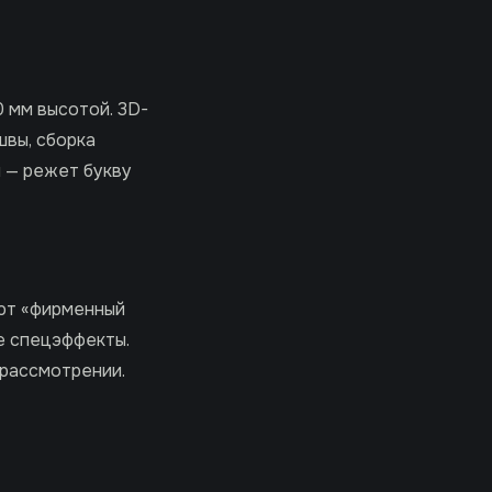
 мм высотой. 3D-
швы, сборка
 — режет букву
ают «фирменный
е спецэффекты.
 рассмотрении.