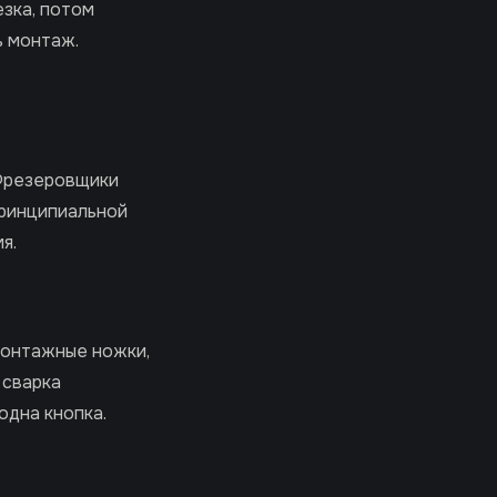
езка, потом
ь монтаж.
 Фрезеровщики
принципиальной
я.
монтажные ножки,
 сварка
одна кнопка.