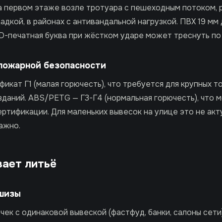
 первом этаже возле тротуара с пешеходным потоком, 
дкой, в районах с антивандальной нагрузкой. ПВХ 19 мм
3D-печатная буква при жёстком ударе может треснуть по 
 пожарной безопасности
икат Г1 (малая горючесть), что требуется для крупных т
зданий. ABS/PETG — Г3-Г4 (нормальная горючесть), что 
ртификации. Для маленьких вывесок на улице это не акту
ажно.
вает литьё
шизы
очек с одинаковой вывеской (фастфуд, банки, салоны сети)