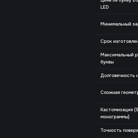
Цена за букву 2
LED
Минимальный за
Срок изготовле
Максимальный р
буквы
Долговечность н
Сложная геомет
Кастомизация (
монограммы)
Точность повер