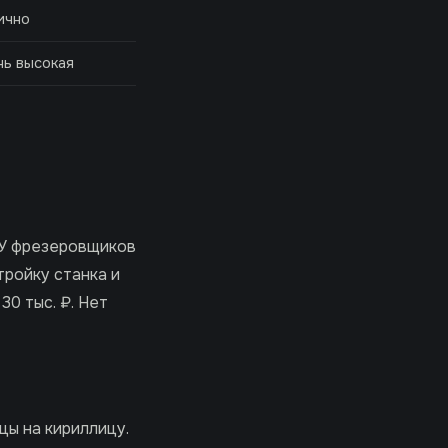
ично
ь высокая
. У фрезеровщиков
тройку станка и
30 тыс. ₽. Нет
цы на кириллицу.