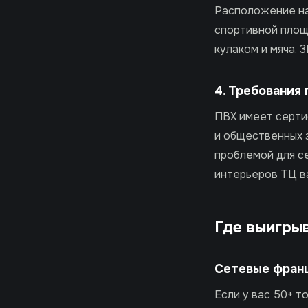
Расположение на
спортивной площа
кулаком и мяча. 
4. Требования
ПВХ имеет сертиф
и общественных 
проблемой для се
интерьеров ТЦ в
Где выигры
Сетевые фран
Если у вас 50+ т