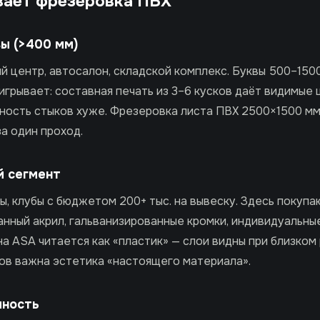
вает фрезеровка ПВХ
вы (>400 мм)
 центр, автосалон, складской комплекс. Буквы 500–1500
игрывает: составная печать из 3–6 кусков даёт видимые 
чность стыков хуже. Фрезеровка листа ПВХ 2500×1500 мм
а один проход.
й сегмент
ы, клубы с бюджетом 200+ тыс. на вывеску. Здесь покуп
анный акрил, гальванизированные кромки, индивидуальны
а ASA читается как «пластик» — слои видны при близком
тов важна эстетика «настоящего материала».
чность