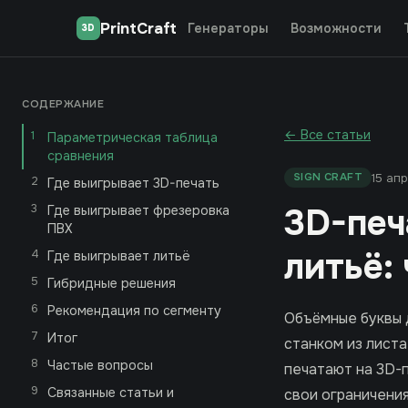
PrintCraft
Генераторы
Возможности
3D
СОДЕРЖАНИЕ
← Все статьи
Параметрическая таблица
сравнения
15 ап
SIGN CRAFT
Где выигрывает 3D-печать
3D-печ
Где выигрывает фрезеровка
ПВХ
литьё:
Где выигрывает литьё
Гибридные решения
Рекомендация по сегменту
Объёмные буквы 
Итог
станком из листа
Частые вопросы
печатают на 3D-п
Связанные статьи и
свои ограничения