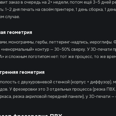
ит заказ в очередь на 2+ недели, потом ещё 3–5 дней р
: 1–2 дня печать на своём принтере, 1 день сборка, 1 ден
ом случае.
ная геометрия
ами, монограммы, гербы, леттеринг-надпись, иероглифы.
а «ненормальный» контур — 30–50% сверху. У 3D-печати 
» и сложным логотипом нет: тот же процесс, то же врем
утренняя геометрия
полость с двухуровневой стенкой (корпус + диффузор), 
дов. У фрезеровки это 3 отдельных процесса (резка ПВХ,
каса, резка акриловой передней панели), у 3D-печати — 