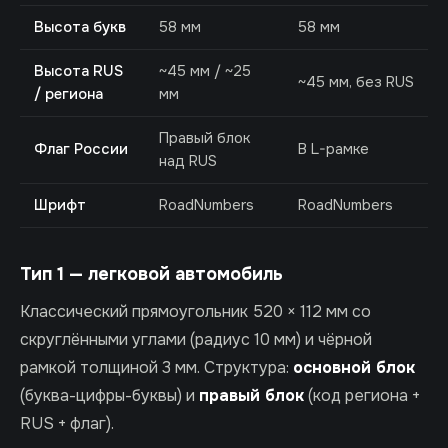
Высота букв
58 мм
58 мм
Высота RUS
~45 мм / ~25
~45 мм, без RUS
/ региона
мм
Правый блок
Флаг России
В L-рамке
над RUS
Шрифт
RoadNumbers
RoadNumbers
Тип 1 — легковой автомобиль
Классический прямоугольник 520 × 112 мм со
скруглёнными углами (радиус 10 мм) и чёрной
рамкой толщиной 3 мм. Структура:
основной блок
(буква-цифры-буквы) и
правый блок
(код региона +
RUS + флаг).