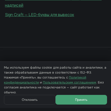
надписей
Sign Craft — LED-буквы для вывесок
Мы используем файлы cookie для работы сайта и аналитики, а
PrintCraft
3D
также обрабатываем данные в соответствии с 152-ФЗ.
Нажимая «Принять», вы соглашаетесь с
Генераторы 3D-моделей для печати. STL и 3MF — прямо в
Политикой
конфиденциальности
браузере.
и
Пользовательским соглашением
. Без
согласия аналитика не подключается — сайт работает как
обычно.
ГЕНЕРАТОРЫ
3D Name Craft
Отклонить
Принять
Desk Stand
Keychain