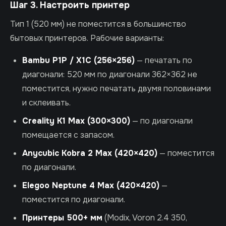
Шаг 3. Настроить принтер
Тип 1 (520 мм) не поместится в большинство
бытовых принтеров. Рабочие варианты:
Bambu P1P / X1C (256×256)
— печатать по
диагонали: 520 мм по диагонали 362×362 не
поместится, нужно печатать двумя половинами
и склеивать.
Creality K1 Max (300×300)
— по диагонали
помещается с запасом.
Anycubic Kobra 2 Max (420×420)
— поместится
по диагонали.
Elegoo Neptune 4 Max (420×420)
—
поместится по диагонали.
Принтеры 500+ мм
(Modix, Voron 2.4 350,