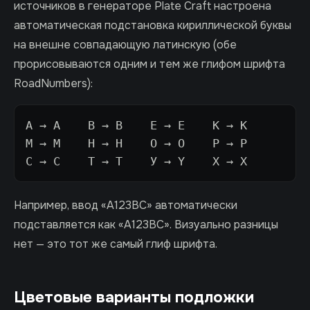
источников в генераторе Plate Craft настроена
автоматическая подстановка кириллической буквы
на внешне совпадающую латинскую (обе
прорисовываются одним и тем же глифом шрифта
RoadNumbers):
А → A    В → B    Е → E    К → K

М → M    Н → H    О → O    Р → P

С → C    Т → T    У → Y    Х → X
Например, ввод «А123ВС» автоматически
подставляется как «A123BC». Визуально разницы
нет — это тот же самый глиф шрифта.
Цветовые варианты подложки